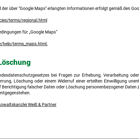
d der über "Google Maps" erlangten Informationen erfolgt gemäß den G
cies/terms/regional.html
edingungen für „Google Maps“
e/help/terms_maps.html.
/Löschung
ndesdatenschutzgesetzes bei Fragen zur Erhebung, Verarbeitung ode
rrung, Löschung oder einem Widerruf einer erteilten Einwilligung unen
uf Berichtigung falscher Daten oder Löschung personenbezogener Daten z
entgegenstehen.
nwaltskanzlei Weiß & Partner