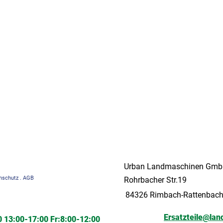
Urban Landmaschinen Gm
nschutz
.
AGB
Rohrbacher Str.19
84326 Rimbach-Rattenbac
Ersatzteile@la
 13:00-17:00 Fr:8:00-12:00