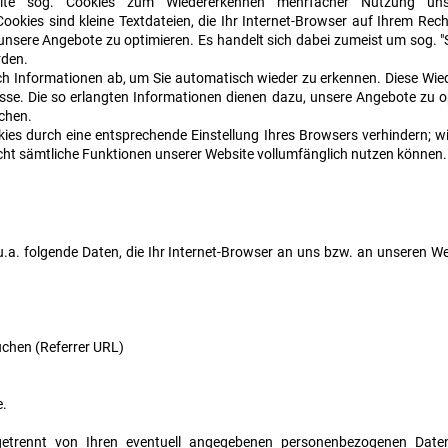
ite sog. Cookies zum Wiedererkennen mehrfacher Nutzung uns
ookies sind kleine Textdateien, die Ihr Internet-Browser auf Ihrem Rech
 unsere Angebote zu optimieren. Es handelt sich dabei zumeist um sog. 
rden.
ch Informationen ab, um Sie automatisch wieder zu erkennen. Diese Wie
sse. Die so erlangten Informationen dienen dazu, unsere Angebote zu op
chen.
okies durch eine entsprechende Einstellung Ihres Browsers verhindern; wi
nicht sämtliche Funktionen unserer Website vollumfänglich nutzen können.
a. folgende Daten, die Ihr Internet-Browser an uns bzw. an unseren Web
uchen (Referrer URL)
e.
trennt von Ihren eventuell angegebenen personenbezogenen Daten