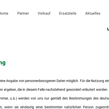
Home
Partner
Verkauf
Ersatzteile
Aktuelles
M
ng
 eine Angabe von personenbezogenen Daten möglich. Für die Nutzung ein
n ergeben, die in diesem Falle nachstehend gesondert erläutert werden
nummer, u.ä.) werden von uns nur gemäß den Bestimmungen des deutsc
, wenn sie eindeutig einer bestimmten natürlichen Person zugeordn