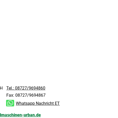
bH
Tel.: 08727/9694860
Fax: 08727/9694867
h
Whatsapp Nachricht ET
ndmaschinen-urban.de